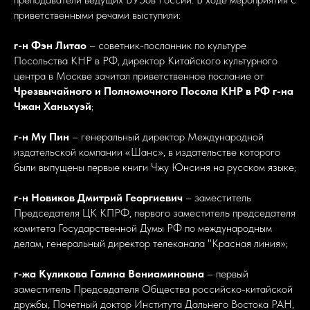
приветственными речами выступили:
г-н
Фэн Литао
– советник-посланник по культуре
Посольства КНР в РФ, директор Китайского культурного
центра в Москве зачитал приветственное послание от
Чрезвычайного и Полномочного Посола КНР в РФ г-на
Чжан Ханьхуэй
;
г-н
Му Пин
– генеральный директор Международной
издательской компании «Шанс», в издательстве которого
были выпущены первые книги Чжу Юнсиня на русском языке;
г-н Новиков Дмитрий Георгиевич
– заместитель
Председателя ЦК КПРФ, первого заместитель председателя
комитета Государственной Думы РФ по международным
делам, генеральный директор телеканала "Красная линия»;
г-жа Куликова Галина Вениаминовна
– первый
заместитель Председателя Общества российско-китайской
дружбы, Почетный доктор Института Дальнего Востока РАН,